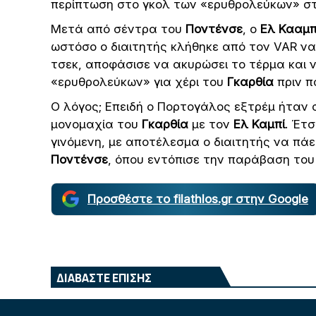
περίπτωση στο γκολ των «ερυθρολεύκων» στ
Μετά από σέντρα του
Ποντένσε
, ο
Ελ Κααμπ
ωστόσο ο διαιτητής κλήθηκε από τον VAR να
τσεκ, αποφάσισε να ακυρώσει το τέρμα και 
«ερυθρολεύκων» για χέρι του
Γκαρθία
πριν 
Ο λόγος; Επειδή ο Πορτογάλος εξτρέμ ήταν 
μονομαχία του
Γκαρθία
με τον
Ελ Καμπί
. Έτ
γινόμενη, με αποτέλεσμα ο διαιτητής να πάε
Ποντένσε
, όπου εντόπισε την παράβαση το
Προσθέστε το filathlos.gr στην Google
ΔΙΑΒΑΣΤΕ ΕΠΙΣΗΣ