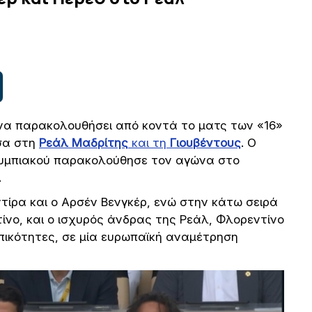
 να παρακολουθήσει από κοντά το ματς των «16»
σα στη
Ρεάλ Μαδρίτης
και τη
Γιουβέντους
. Ο
λυμπιακού παρακολούθησε τον αγώνα στο
.
τίρα και ο Αρσέν Βενγκέρ, ενώ στην κάτω σειρά
τίνο, και ο ισχυρός άνδρας της Ρεάλ, Φλορεντίνο
πικότητες, σε μία ευρωπαϊκή αναμέτρηση