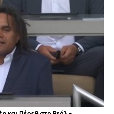
έρ και Πέρεθ στο Ρεάλ –