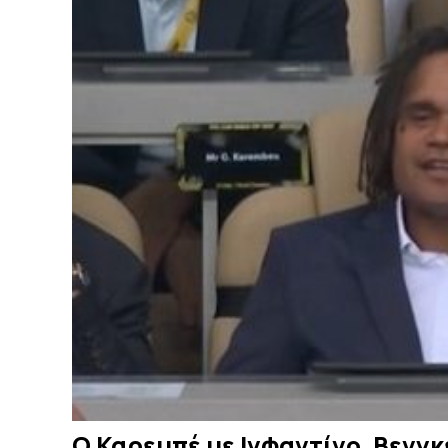
Ο Καρεμπέ με Ινφαντίνο, Βενγκ