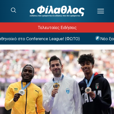
Μετάβαση στο περιεχόμενο
Τελευταίες Ειδήσεις
αϊκό στο Conference League! (ΦΩΤΟ)
Νέο ξεκίνη