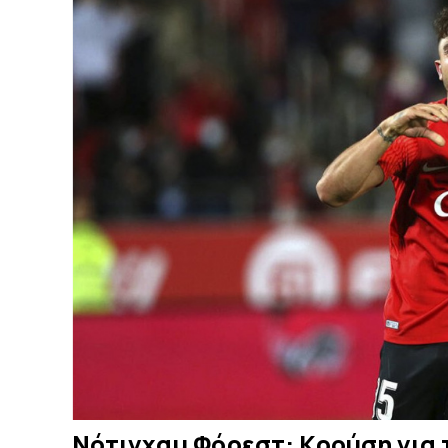
Νότιγχαμ Φόρεστ: Κρούση για