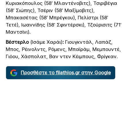
Κυριακόπουλος (58′ Μλαντένοβιτς), Τσιριβέγια
(58′ Σιώπης), Τσέριν (58′ Μαξίμοβιτς),
Μπακασέτας (58′ Μπρέγκου), Πελίστρι (58′
Τετέ), Ιωαννίδης (58′ Σφιντέρσκι), Τζούρισιτς (71′
Μαντσίνι).
Βέστερλο
(Ισάμε Xαράι)
:
Γιουγκντάλ, Λαπάζ,
Μπος, Ρέινολντς, Ρόμενς, Μπαϊράμ, Μεμπουντέ,
Γιόου, Χάσπολατ, Βαν ντεν Κέιμπους, Φρίγκαν.
Προσθέστε το filathlos.gr στην Google