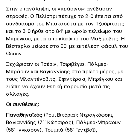
Στην επανάληψη, οι «πράσινοι» ανέβασαν
στροφές. Ο Πελίστρι πέτυχε το 2-0 έπειτα από
συνδυασμό του Μπακασέτα με τον Τζούριτσιτς
και το 3-0 ήρθε στο 84′ με ωραίο τελείωμα του
Μπρέγκου, μετά από κλέψιμο του Μαξίμοβιτς. Η
Βέστερλο μείωσε στο 90′ με εκτέλεση φάουλ του
Φέσεν.
Ξεχώρισαν οι Τσέριν, Τσιριβέγια, Πάλμερ-
Μπράουν και Βαγιαννίδης στο πρώτο μέρος, με
τους Μλαντένοβιτς, Σφιντέρσκι, Μπρέγκου και
Σιώπη να έχουν θετική παρουσία μετά τις
αλλαγές.
Οι συνθέσεις:
Παναθηναϊκός
(Ρουί Βιτόρια)
:
Ντραγκόφσκι,
Βαγιαννίδης (71′ Κώτσιρας), Πάλμερ-Μπράουν
(58′ Ίνγκασον), Τουμπά (58′ Γέντβαϊ),