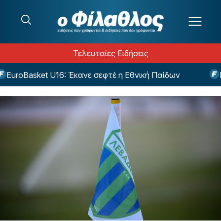
Μετάβαση στο περιεχόμενο
Τελευταίες Ειδήσεις
roBasket U16: Έκανε σεφτέ η Εθνική Παίδων
ΒΙΝΤ