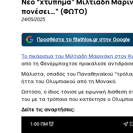
Νέο “χτύπημα” Μιλτιάδη Μαριν
πονέσει…” (ΦΩΤΟ)
24/05/2025
Προσθέστε το filathlos.gr στην Google
Το πικάρισμα του Μιλτιάδη Μαρινάκη στον 
από τη Φενέρμπαχτσε προκάλεσε αντιδράσεις
Μάλιστα, οπαδός του Παναθηναϊκού “τρόλαρ
ήττα του Ολυμπιακού από τη Μονακό.
Ωστόσο, ο ίδιος τόνισε με ειρωνική διάθεση 
του με τα τρόπαια που κατέκτησε ο Ολυμπια
Δείτε τις αναρτήσεις: