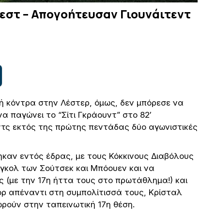
ρεστ – Απογοήτευσαν Γιουνάιτεντ
ή κόντρα στην Λέστερ, όμως, δεν μπόρεσε να
α παγώνει το “Σίτι Γκράουντ” στο 82′
εντς εκτός της πρώτης πεντάδας δύο αγωνιστικές
καν εντός έδρας, με τους Κόκκινους Διαβόλους
 γκολ των Σούτσεκ και Μπόουεν και να
 (με την 17η ήττα τους στο πρωτάθλημα!) και
ορ απέναντι στη συμπολίτισσά τους, Κρίσταλ
ωρούν στην ταπεινωτική 17η θέση.