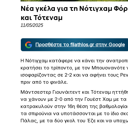
Νέα γκέλα για τη Νότιγχαμ Φό
και Τότεναμ
11/05/2025
Προσθέστε το filathlos.gr στην Google
Η Νότιγχαμ κατάφερε να κάνει την ανατροπ
κρατήσει το τρίποντο, με τον Μπουονανότε ν
ισοφαρίζοντας σε 2-2 και να αφήνει τους Ρ
πριν από το φινάλε.
Μάντσεστερ Γιουνάιτεντ και Τότεναμ ηττήθη
να χάνουν με 2-0 από την Γουέστ Χαμ με τα
κατρακυλούν στην 16η θέση της βαθμολογίας
τα σπιρούνια να υποτάσσονται με το ίδιο σκ
Πάλας, με τα δύο γκολ του Έζε και να υποχ