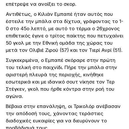
επέτρεψε να ανοίξει το σκορ.
Αντιθέτως, ο Κιλιάν Εμπαπέ ήταν αυτός που
έστειλε την μπάλα στα δίχτυα, γράφοντας το 1-
0 στο 45ο λεπτό, με αυτό το τέρμα ο 26χρονος
επιθετικός έγινε ο τρίτος παίκτης που πετυχαίνει
50 γκολ με την Εθνική ομάδα της χώρας του
μετά τον Ολιβιέ Ζιρού (57) και τον Τιερί Ανρί (51).
Συγκεκριμένα, o Εμπαπέ σκόραρε στην πρώτη
του τελική στο παιχνίδι. Πήρε την μπάλα στην
αριστερή πλευρά της περιοχής, κινήθηκε
εσωτερικά και με ιδανικό σουτ νίκησε τον Τερ
Στέγκεν, γκολ που ήρθε κόντρα στην ροή του
αγώνα.
Βέβαια στην επανάληψη, οι Τρικολόρ ανέβασαν
την απόδοσή τους, χάνοντας τεράστιες
διαδοχικές ευκαιρίες για να διευρύνουν το
προβάδισμά τους.