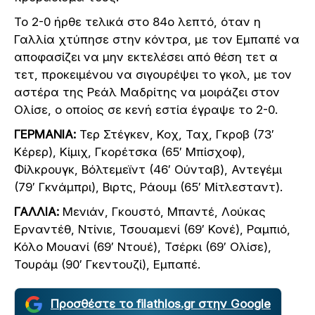
Το 2-0 ήρθε τελικά στο 84ο λεπτό, όταν η
Γαλλία χτύπησε στην κόντρα, με τον Εμπαπέ να
αποφασίζει να μην εκτελέσει από θέση τετ α
τετ, προκειμένου να σιγουρέψει το γκολ, με τον
αστέρα της Ρεάλ Μαδρίτης να μοιράζει στον
Ολίσε, ο οποίος σε κενή εστία έγραψε το 2-0.
ΓΕΡΜΑΝΙΑ:
Τερ Στέγκεν, Κοχ, Ταχ, Γκροβ (73′
Κέρερ), Κίμιχ, Γκορέτσκα (65′ Μπίσχοφ),
Φίλκρουγκ, Βόλτεμεϊντ (46′ Ούνταβ), Αντεγέμι
(79′ Γκνάμπρι), Βιρτς, Ράουμ (65′ Μίτλεσταντ).
ΓΑΛΛΙΑ:
Μενιάν, Γκουστό, Μπαντέ, Λούκας
Ερναντέθ, Ντίνιε, Τσουαμενί (69′ Κονέ), Ραμπιό,
Κόλο Μουανί (69′ Ντουέ), Τσέρκι (69′ Ολίσε),
Τουράμ (90′ Γκεντουζί), Εμπαπέ.
Προσθέστε το filathlos.gr στην Google