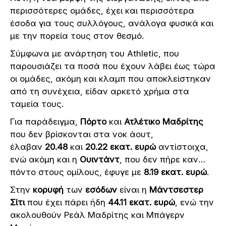
περισσότερες ομάδες, έχει και περισσότερα
έσοδα για τους συλλόγους, ανάλογα φυσικά και
με την πορεία τους στον θεσμό.
Σύμφωνα με ανάρτηση του Athletic, που
παρουσιάζει τα ποσά που έχουν λάβει έως τώρα
οι ομάδες, ακόμη και κλαμπ που αποκλείστηκαν
από τη συνέχεια, είδαν αρκετό χρήμα στα
ταμεία τους.
Για παράδειγμα,
Πόρτο
και
Ατλέτικο Μαδρίτης
που δεν βρίσκονται στα νοκ άουτ,
έλαβαν
20.48
και
20.22 εκατ. ευρώ
αντίστοιχα,
ενώ ακόμη και η
Ουιντάντ
, που δεν πήρε καν…
πόντο στους ομίλους, έφυγε με
8.19 εκατ. ευρώ
.
Στην
κορυφή
των
εσόδων
είναι η
Μάντσεστερ
Σίτι
που έχει πάρει ήδη
44.11 εκατ. ευρώ
, ενώ την
ακολουθούν Ρεάλ Μαδρίτης και Μπάγερν