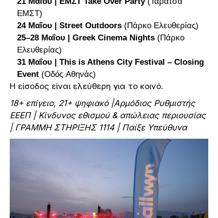
21 Μαΐου | ΕΜΣΤ Take Over Party
(Ταράτσα
ΕΜΣΤ)
24 Μαΐου | Street Outdoors
(Πάρκο Ελευθερίας)
25–28 Μαΐου | Greek Cinema Nights
(Πάρκο
Ελευθερίας)
31
Μαΐου
| This is Athens City Festival – Closing
Event
(Οδός Αθηνάς)
Η είσοδος είναι ελεύθερη για το κοινό.
18+ επίγειο, 21+ ψηφιακό |Αρμόδιος Ρυθμιστής
ΕΕΕΠ | Κίνδυνος εθισμού & απώλειας περιουσίας
| ΓΡΑΜΜΗ ΣΤΗΡΙΞΗΣ 1114 | Παίξε Υπεύθυνα