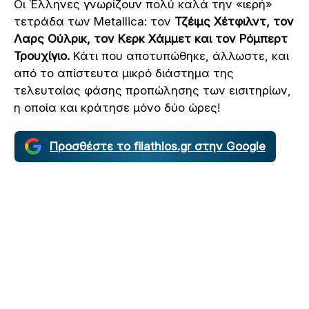
Οι Έλληνες γνωρίζουν πολύ καλά την «ιερή»
τετράδα των Metallica: τον
Τζέιμς Χέτφιλντ, τον
Λαρς Ούλρικ, τον Κερκ Χάμμετ και τον Ρόμπερτ
Τρουχίγιο.
Κάτι που αποτυπώθηκε, άλλωστε, και
από το απίστευτα μικρό διάστημα της
τελευταίας φάσης προπώλησης των εισιτηρίων,
η οποία και κράτησε μόνο δύο ώρες!
Προσθέστε το filathlos.gr στην Google