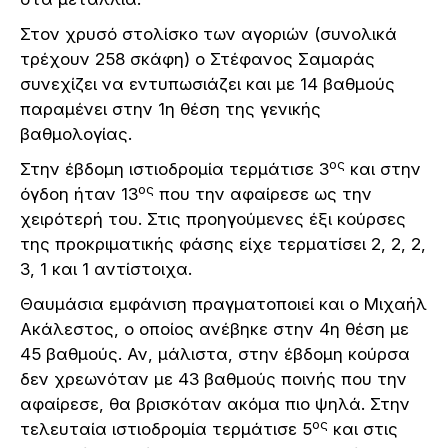
Στον χρυσό στολίσκο των αγοριών (συνολικά
τρέχουν 258 σκάφη) ο Στέφανος Σαμαράς
συνεχίζει να εντυπωσιάζει και με 14 βαθμούς
παραμένει στην 1η θέση της γενικής
βαθμολογίας.
ος
Στην έβδομη ιστιοδρομία τερμάτισε 3
και στην
ος
όγδοη ήταν 13
που την αφαίρεσε ως την
χειρότερή του. Στις προηγούμενες έξι κούρσες
της προκριματικής φάσης είχε τερματίσει 2, 2, 2,
3, 1 και 1 αντίστοιχα.
Θαυμάσια εμφάνιση πραγματοποιεί και ο Μιχαήλ
Ακάλεστος, ο οποίος ανέβηκε στην 4η θέση με
45 βαθμούς. Αν, μάλιστα, στην έβδομη κούρσα
δεν χρεωνόταν με 43 βαθμούς ποινής που την
αφαίρεσε, θα βρισκόταν ακόμα πιο ψηλά. Στην
ος
τελευταία ιστιοδρομία τερμάτισε 5
και στις