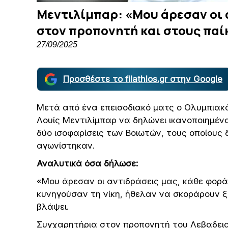
Μεντιλίμπαρ: «Μου άρεσαν οι 
στον προπονητή και στους παί
27/09/2025
Προσθέστε το filathlos.gr στην Google
Μετά από ένα επεισοδιακό ματς ο Ολυμπιακός
Λουίς Μεντιλίμπαρ να δηλώνει ικανοποιημένο
δύο ισοφαρίσεις των Βοιωτών, τους οποίους 
αγωνίστηκαν.
Αναλυτικά όσα δήλωσε:
«Μου άρεσαν οι αντιδράσεις μας, κάθε φορά
κυνηγούσαν τη νίκη, ήθελαν να σκοράρουν 
βλάψει.
Συγχαρητήρια στον προπονητή του Λεβαδειακ