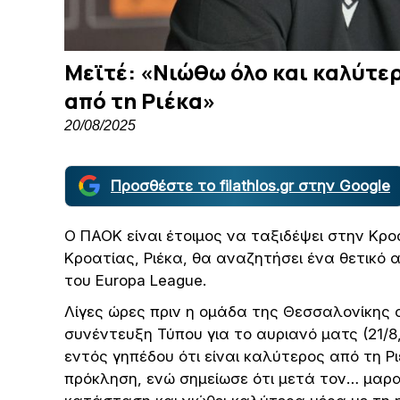
Μεϊτέ: «Νιώθω όλο και καλύτε
από τη Ριέκα»
20/08/2025
Προσθέστε το filathlos.gr στην Google
Ο ΠΑΟΚ είναι έτοιμος να ταξιδέψει στην Κρ
Κροατίας, Ριέκα, θα αναζητήσει ένα θετικό 
του Εuropa League.
Λίγες ώρες πριν η ομάδα της Θεσσαλονίκης 
συνέντευξη Τύπου για το αυριανό ματς (21/8,
εντός γηπέδου ότι είναι καλύτερος από τη Ρ
πρόκληση, ενώ σημείωσε ότι μετά τον… μαρ