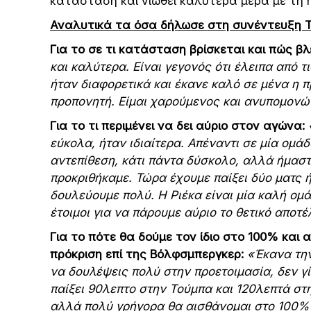
κατάσταση και νιώθει καλύτερα μέρα με τη 
Αναλυτικά τα όσα δήλωσε στη συνέντευξη Τ
Για το σε τι κατάσταση βρίσκεται και πώς βλ
και καλύτερα. Είναι γεγονός ότι έλειπα από 
ήταν διαφορετικά και έκανε καλό σε μένα η 
προπονητή. Είμαι χαρούμενος και ανυπομονώ γ
Για το τι περιμένει να δει αύριο στον αγώνα:
εύκολα, ήταν ιδιαίτερα. Απέναντι σε μία ομά
αντεπίθεση, κάτι πάντα δύσκολο, αλλά ήμαστ
προκριθήκαμε. Τώρα έχουμε παίξει δύο ματς 
δουλεύουμε πολύ. Η Ριέκα είναι μία καλή ομά
έτοιμοι για να πάρουμε αύριο το θετικό αποτ
Για το πότε θα δούμε τον ίδιο στο 100% και
πρόκριση επί της Βόλφσμπεργκερ:
«Έκανα την
να δουλέψεις πολύ στην προετοιμασία, δεν γί
παίξει 90λεπτο στην Τούμπα και 120λεπτά στ
αλλά πολύ γρήγορα θα αισθάνομαι στο 100% 