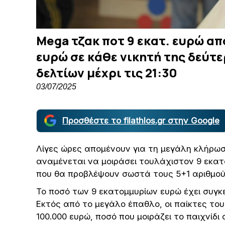
Mega τζακ ποτ 9 εκατ. ευρώ α
ευρώ σε κάθε νικητή της δεύτ
δελτίων μέχρι τις 21:30
03/07/2025
Προσθέστε το filathlos.gr στην Google
Λίγες ώρες απομένουν για τη μεγάλη κλήρωσ
αναμένεται να μοιράσει τουλάχιστον 9 εκατ
που θα προβλέψουν σωστά τους 5+1 αριθμούς
Το ποσό των 9 εκατομμυρίων ευρώ έχει συγκ
Εκτός από το μεγάλο έπαθλο, οι παίκτες το
100.000 ευρώ, ποσό που μοιράζει το παιχνίδι