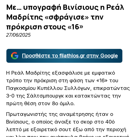
Με… υπογραφή Βινίσιους η Ρεάλ
Μαδρίτης «σφράγισε» την
πρόκριση στους «16»
27/06/2025
Προσθέστε το filathlos.gr στην Google
Η Ρεάλ Μαδρίτης εξασφάλισε με εμφατικό
τρόπο την πρόκριση στη φάση των «16» του
Παγκοσμίου Κυπέλλου Συλλόγων, επικρατώντας
3-0 της Σάλτσμπουργκ και κατακτώντας την
πρώτη θέση στον 8ο όμιλο.
Πρωταγωνιστής της αναμέτρησης ήταν ο
Βινίσιους, ο οποίος άνοιξε το σκορ στο 40ό
λεπτό με εξαιρετικό σουτ έξω από την περιοχή
και λίγο πριν την ανάπαυλα βρήκε με εξαιρετική