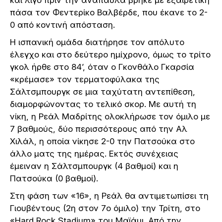
πάσα τον Φεντερίκο Βαλβέρδε, που έκανε το 2-
0 από κοντινή απόσταση.
Η ισπανική ομάδα διατήρησε τον απόλυτο
έλεγχο και στο δεύτερο ημίχρονο, όμως το τρίτο
γκολ ήρθε στο 84’, όταν ο Γκονθάλο Γκαρσία
«κρέμασε» τον τερματοφύλακα της
Σάλτσμπουργκ σε μια ταχύτατη αντεπίθεση,
διαμορφώνοντας το τελικό σκορ. Με αυτή τη
νίκη, η Ρεάλ Μαδρίτης ολοκλήρωσε τον όμιλο με
7 βαθμούς, δύο περισσότερους από την Αλ
Χιλάλ, η οποία νίκησε 2-0 την Πατσούκα στο
άλλο ματς της ημέρας. Εκτός συνέχειας
έμειναν η Σάλτσμπουργκ (4 βαθμοί) και η
Πατσούκα (0 βαθμοί).
Στη φάση των «16», η Ρεάλ θα αντιμετωπίσει τη
Γιουβέντους (2η στον 7ο όμιλο) την Τρίτη, στο
«Hard Rock Stadium» του Μαϊάμι. Από την