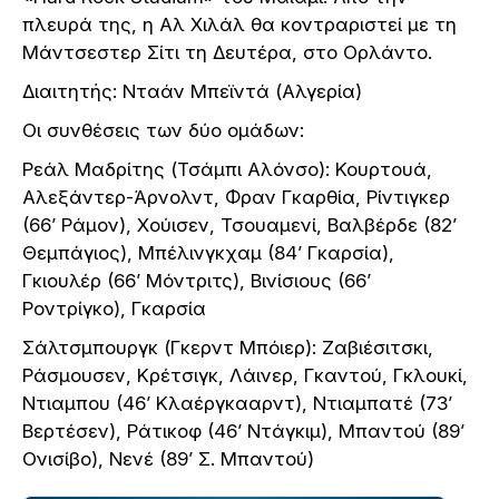
πλευρά της, η Αλ Χιλάλ θα κοντραριστεί με τη
Μάντσεστερ Σίτι τη Δευτέρα, στο Ορλάντο.
Διαιτητής: Νταάν Μπεϊντά (Αλγερία)
Οι συνθέσεις των δύο ομάδων:
Ρεάλ Μαδρίτης (Τσάμπι Αλόνσο): Κουρτουά,
Αλεξάντερ-Άρνολντ, Φραν Γκαρθία, Ρίντιγκερ
(66’ Ράμον), Χούισεν, Τσουαμενί, Βαλβέρδε (82’
Θεμπάγιος), Μπέλινγκχαμ (84’ Γκαρσία),
Γκιουλέρ (66’ Μόντριτς), Βινίσιους (66’
Ροντρίγκο), Γκαρσία
Σάλτσμπουργκ (Γκερντ Μπόιερ): Ζαβιέσιτσκι,
Ράσμουσεν, Κρέτσιγκ, Λάινερ, Γκαντού, Γκλουκί,
Ντιαμπου (46’ Κλαέργκααρντ), Ντιαμπατέ (73’
Βερτέσεν), Ράτικοφ (46’ Ντάγκιμ), Μπαντού (89’
Ονισίβο), Νενέ (89’ Σ. Μπαντού)