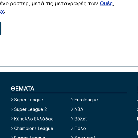
μένο ρόστερ, μετά τις μεταγραφές των
Ουές
,
ιχ
.
ΘΕΜΑΤΑ
Super League
Euroleague
Super League 2
NBA
Κύπελλο Ελλάδας
Βόλεϊ
Champions League
Πόλο
Europa League
Χάντμπολ