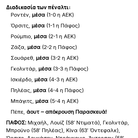
Διαδικασία των πέναλτι:
Ροντέν,
μέσα
(1-0 η ΑΕΚ)
Όρσιτς,
μέσα
(1-1 η Πάφος)
Ρούμπιο,
μέσα
(2-1 η ΑΕΚ)
Ζάζα,
μέσα
(2-2 η Πάφος)
Σουάρεθ,
μέσα
(3-2 η ΑΕΚ)
Γκολντάρ,
μέσα
(3-3 η Πάφος)
Ισκιέρδο,
μέσα
(4-3 η ΑΕΚ)
Πηλέας,
μέσα
(4-4 η Πάφος)
Μπάγιτς,
μέσα
(5-4 η ΑΕΚ)
Πέπε,
άουτ – απόκρουση Παρασκευά!
ΠΑΦΟΣ:
Μιχαήλ, Λουίζ (58′ Ντιματά), Γκολντάρ,
Μπρούνο (58′ Πηλέας), Κίνα (63′ Όντεφαλκ),
Όρσιτς, Λουκάσεν, Ντράγκομιρ, Άντερσον (58′