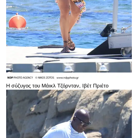
Η σύζυγος του Μάικλ Τζόρνταν, Ιβέτ Πριέτο