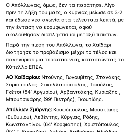
Ο Απόλλωνας, όμως, δεν τα παράτησε. Λίγο
πριν τη λήξη του ματς, ο Κύργιας μείωσε σε 3-2
και έδωσε νέα αγωνία στα τελευταία λεπτά, με
την ένταση να κορυφώνεται, αφού
ακολούθησαν διαπληκτισμοί μεταξύ παικτών.
Παρά την πίεση του Απόλλωνα, το Χαϊδάρι
διατήρησε το προβάδισμα μέχρι το τέλος και
πανηγύρισε μια τεράστια νίκη, κατακτώντας το
Κύπελλο ΕΠΣΑ.
ΑΟ Χαϊδαρίου:
Ντούνης, Γωγουβίτης, Σταγάκης,
Συριόπουλος, Σακελλαρόπουλος, Τσιούλος,
Γκέτσι (84′ Αργυρίου), Αρβανιτάκης, Κυριαζής ,
Μπουτσικάρης (99′ Πιετρής), Γκουτίδης.
Απόλλων Σμύρνης:
Κουφόπουλος, Μουστάκης
(Ευθυμίου), Λεβέντης, Κύργιας, Ρόδης,
Κωνσταντίνου (64′ Κορφιάτης), Χριστόπουλος
(64′ Γ. Κυριαζής), Ασλάνι, Λαθούρης, Ηλιάδης,