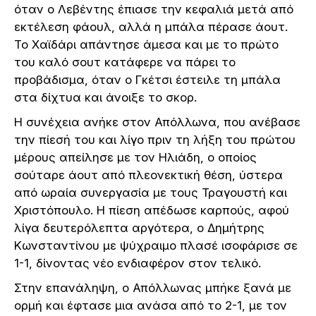
όταν ο Λεβέντης έπιασε την κεφαλιά μετά από
εκτέλεση φάουλ, αλλά η μπάλα πέρασε άουτ.
Το Χαϊδάρι απάντησε άμεσα και με το πρώτο
του καλό σουτ κατάφερε να πάρει το
προβάδισμα, όταν ο Γκέτσι έστειλε τη μπάλα
στα δίχτυα και άνοιξε το σκορ.
Η συνέχεια ανήκε στον Απόλλωνα, που ανέβασε
την πίεσή του και λίγο πριν τη λήξη του πρώτου
μέρους απείλησε με τον Ηλιάδη, ο οποίος
σούταρε άουτ από πλεονεκτική θέση, ύστερα
από ωραία συνεργασία με τους Τραγουστή και
Χριστόπουλο. Η πίεση απέδωσε καρπούς, αφού
λίγα δευτερόλεπτα αργότερα, ο Δημήτρης
Κωνσταντίνου με ψύχραιμο πλασέ ισοφάρισε σε
1-1, δίνοντας νέο ενδιαφέρον στον τελικό.
Στην επανάληψη, ο Απόλλωνας μπήκε ξανά με
ορμή και έφτασε μια ανάσα από το 2-1, με τον