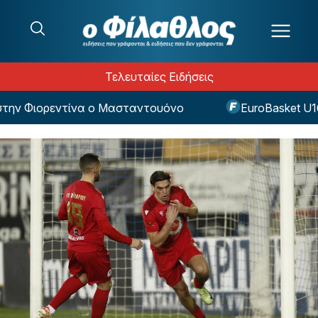
Μετάβαση στο περιεχόμενο
Τελευταίες Ειδήσεις
ν Φιορεντίνα ο Μασταντουόνο
EuroBasket U16: Ή