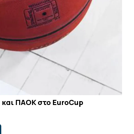
η και ΠΑΟΚ στο EuroCup