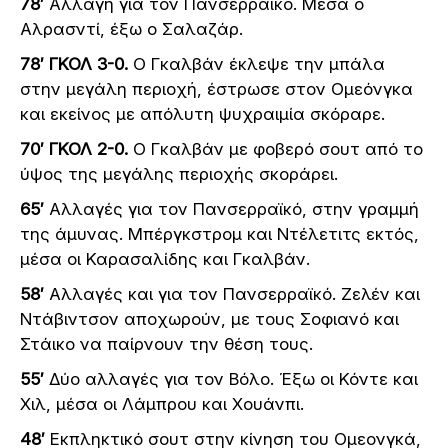
78′
Αλλαγή για τον Πανσερραϊκό. Μέσα ο
Αλρασντί, έξω ο Σαλαζάρ.
78′ ΓΚΟΛ 3-0.
Ο Γκαλβάν έκλεψε την μπάλα
στην μεγάλη περιοχή, έστρωσε στον Ομεόνγκα
και εκείνος με απόλυτη ψυχραιμία σκόραρε.
70′ ΓΚΟΛ 2-0.
Ο Γκαλβάν με φοβερό σουτ από το
ύψος της μεγάλης περιοχής σκοράρει.
65′
Αλλαγές για τον Πανσερραϊκό, στην γραμμή
της άμυνας. Μπέργκστρομ και Ντέλετιτς εκτός,
μέσα οι Καρασαλίδης και Γκαλβάν.
58′
Αλλαγές και για τον Πανσερραϊκό. Ζελέν και
Ντάβιντσον αποχωρούν, με τους Σοφιανό και
Στάικο να παίρνουν την θέση τους.
55′
Δύο αλλαγές για τον Βόλο. Έξω οι Κόντε και
Χιλ, μέσα οι Λάμπρου και Χουάνπι.
48′
Εκπληκτικό σουτ στην κίνηση του Ομεονγκά,