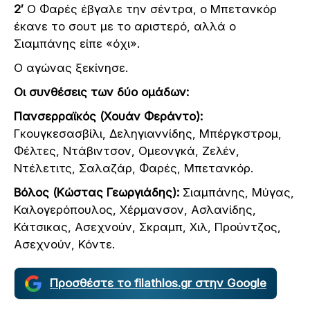
2′
Ο Φαρές έβγαλε την σέντρα, ο Μπετανκόρ
έκανε το σουτ με το αριστερό, αλλά ο
Σιαμπάνης είπε «όχι».
Ο αγώνας ξεκίνησε.
Οι συνθέσεις των δύο ομάδων:
Πανσερραϊκός (Χουάν Φεράντο):
Γκουγκεσασβίλι, Δεληγιαννίδης, Μπέργκστρομ,
Φέλτες, Ντάβιντσον, Ομεονγκά, Ζελέν,
Ντέλετιτς, Σαλαζάρ, Φαρές, Μπετανκόρ.
Βόλος (Κώστας Γεωργιάδης):
Σιαμπάνης, Μύγας,
Καλογερόπουλος, Χέρμανσον, Ασλανίδης,
Κάτσικας, Ασεχνούν, Σκραμπ, Χιλ, Προύντζος,
Ασεχνούν, Κόντε.
Προσθέστε το filathlos.gr στην Google