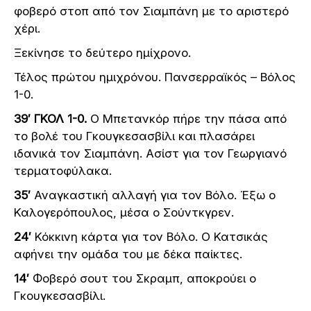
φοβερό στοπ από τον Σιαμπάνη με το αριστερό
χέρι.
Ξεκίνησε το δεύτερο ημίχρονο.
Τέλος πρώτου ημιχρόνου. Πανσερραϊκός – Βόλος
1-0.
39′ ΓΚΟΛ 1-0.
Ο Μπετανκόρ πήρε την πάσα από
το βολέ του Γκουγκεσασβίλι και πλασάρει
ιδανικά τον Σιαμπάνη. Ασίστ για τον Γεωργιανό
τερματοφύλακα.
35′
Αναγκαστική αλλαγή για τον Βόλο. Έξω ο
Καλογερόπουλος, μέσα ο Σούντκγρεν.
24′
Κόκκινη κάρτα για τον Βόλο. Ο Κατσικάς
αφήνει την ομάδα του με δέκα παίκτες.
14′
Φοβερό σουτ του Σκραμπ, αποκρούει ο
Γκουγκεσασβίλι.