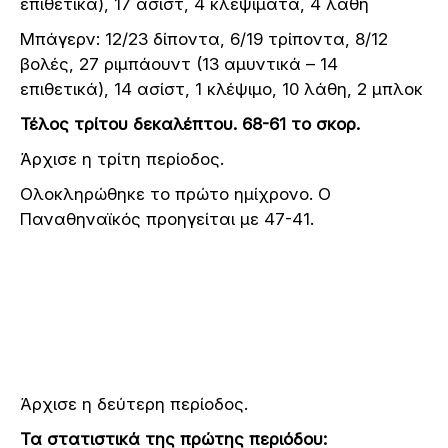
επ
ιθετικά
), 17 α
σίστ
, 4
κλεψίματα
, 4
λάθη
Μπάγερν: 12/23
δί
π
οντ
α, 6/19
τρί
π
οντ
α, 8/12
β
ολές
, 27
ριμ
π
άουντ
(13 α
μυντικά
– 14
επ
ιθετικά
), 14 α
σίστ
, 1 κλέψιμο
, 10
λάθη
, 2 μπ
λοκ
Τέλος τρίτου δεκαλέπτου. 68-61 το σκορ.
Άρχισε η τρίτη περίοδος.
Ολοκληρώθηκε το πρώτο ημίχρονο. Ο
Παναθηναϊκός προηγείται με 47-41.
Άρχισε η δεύτερη περίοδος.
Τα στατιστικά της πρώτης περιόδου: