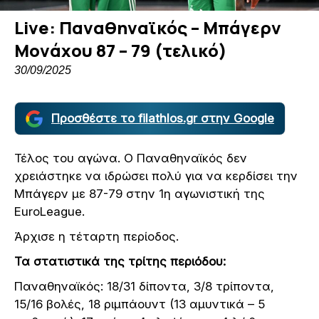
Live: Παναθηναϊκός – Μπάγερν
Μονάχου 87 – 79 (τελικό)
30/09/2025
Προσθέστε το filathlos.gr στην Google
Τέλος του αγώνα. Ο Παναθηναϊκός δεν
χρειάστηκε να ιδρώσει πολύ για να κερδίσει την
Μπάγερν με 87-79 στην 1η αγωνιστική της
EuroLeague.
Άρχισε η τέταρτη περίοδος.
Τα στατιστικά της τρίτης περιόδου:
Παναθηναϊκός: 18/31
δί
π
οντ
α, 3/8
τρί
π
οντ
α,
15/16 β
ολές
, 18
ριμ
π
άουντ
(13 α
μυντικά
– 5