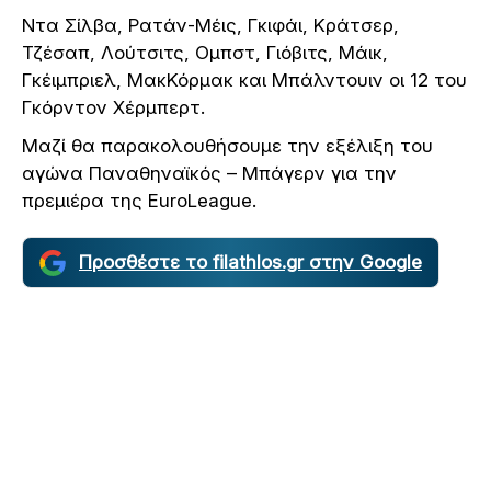
Ντα Σίλβα, Ρατάν-Μέις, Γκιφάι, Κράτσερ,
Τζέσαπ, Λούτσιτς, Ομπστ, Γιόβιτς, Μάικ,
Γκέιμπριελ, ΜακΚόρμακ και Μπάλντουιν οι 12 του
Γκόρντον Χέρμπερτ.
Μαζί θα παρακολουθήσουμε την εξέλιξη του
αγώνα Παναθηναϊκός – Μπάγερν για την
πρεμιέρα της
EuroLeague.
Προσθέστε το filathlos.gr στην Google