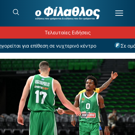
Μετάβαση στο περιεχόμενο
Τελευταίες Ειδήσεις
ίται για επίθεση σε νυχτερινό κέντρο
Σε ομάδα 