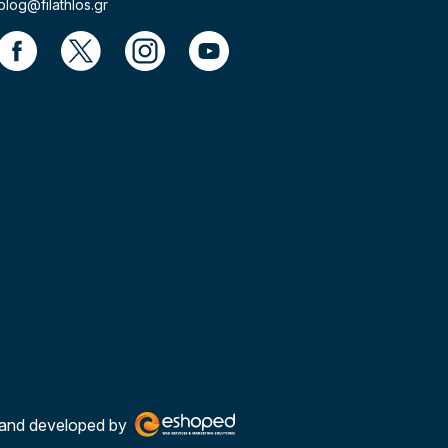
blog@filathlos.gr
and developed by