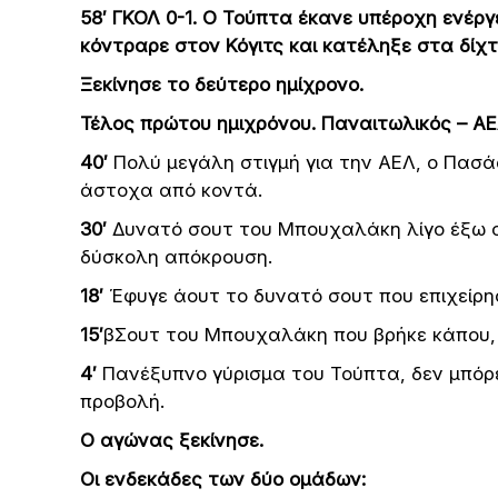
58′ ΓΚΟΛ 0-1. Ο Τούπτα έκανε υπέροχη ενέργ
κόντραρε στον Κόγιτς και κατέληξε στα δίχτ
Ξεκίνησε το δεύτερο ημίχρονο.
Τέλος πρώτου ημιχρόνου. Παναιτωλικός – ΑΕ
40′
Πολύ μεγάλη στιγμή για την ΑΕΛ, ο Πασά
άστοχα από κοντά.
30′
Δυνατό σουτ του Μπουχαλάκη λίγο έξω απ
δύσκολη απόκρουση.
18′
Έφυγε άουτ το δυνατό σουτ που επιχείρησ
15′
βΣουτ του Μπουχαλάκη που βρήκε κάπου, 
4′
Πανέξυπνο γύρισμα του Τούπτα, δεν μπόρ
προβολή.
Ο αγώνας ξεκίνησε.
Οι ενδεκάδες των δύο ομάδων: