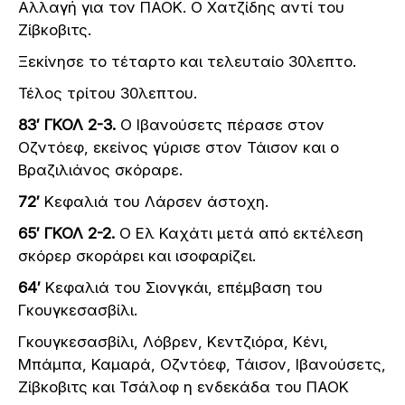
Αλλαγή για τον ΠΑΟΚ. Ο Χατζίδης αντί του
Ζίβκοβιτς.
Ξεκίνησε το τέταρτο και τελευταίο 30λεπτο.
Τέλος τρίτου 30λεπτου.
83′ ΓΚΟΛ 2-3.
Ο Ιβανούσετς πέρασε στον
Οζντόεφ, εκείνος γύρισε στον Τάισον και ο
Βραζιλιάνος σκόραρε.
72′
Κεφαλιά του Λάρσεν άστοχη.
65′ ΓΚΟΛ 2-2.
Ο Ελ Καχάτι μετά από εκτέλεση
σκόρερ σκοράρει και ισοφαρίζει.
64′
Κεφαλιά του Σιονγκάι, επέμβαση του
Γκουγκεσασβίλι.
Γκουγκεσασβίλι, Λόβρεν, Κεντζιόρα, Κένι,
Μπάμπα, Καμαρά, Οζντόεφ, Τάισον, Ιβανούσετς,
Ζίβκοβιτς και Τσάλοφ η ενδεκάδα του ΠΑΟΚ