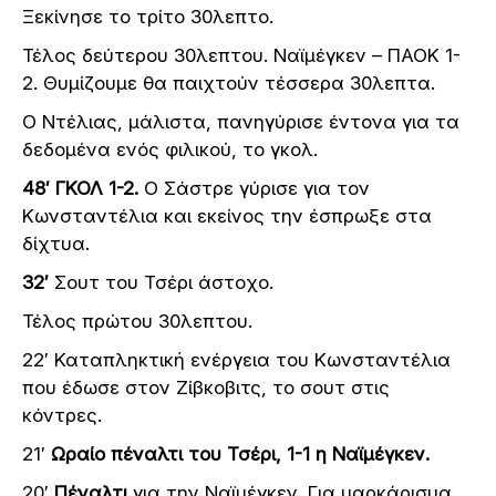
Ξεκίνησε το τρίτο 30λεπτο.
Τέλος δεύτερου 30λεπτου. Ναϊμέγκεν – ΠΑΟΚ 1-
2. Θυμίζουμε θα παιχτούν τέσσερα 30λεπτα.
Ο Ντέλιας, μάλιστα, πανηγύρισε έντονα για τα
δεδομένα ενός φιλικού, το γκολ.
48′ ΓΚΟΛ 1-2.
Ο Σάστρε γύρισε για τον
Κωνσταντέλια και εκείνος την έσπρωξε στα
δίχτυα.
32′
Σουτ του Τσέρι άστοχο.
Τέλος πρώτου 30λεπτου.
22′ Καταπληκτική ενέργεια του Κωνσταντέλια
που έδωσε στον Ζίβκοβιτς, το σουτ στις
κόντρες.
21′
Ωραίο πέναλτι του Τσέρι, 1-1 η Ναϊμέγκεν.
20′
Πέναλτι
για την Ναϊμέγκεν. Για μαρκάρισμα