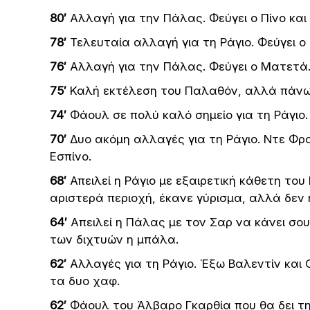
80′
Αλλαγή για την Πάλας. Φεύγει ο Πίνο και
78′
Τελευταία αλλαγή για τη Ράγιο. Φεύγει ο
76′
Αλλαγή για την Πάλας. Φεύγει ο Ματετά.
75′
Καλή εκτέλεση του Παλαθόν, αλλά πάνω 
74′
Φάουλ σε πολύ καλό σημείο για τη Ράγιο.
70′
Δυο ακόμη αλλαγές για τη Ράγιο. Ντε Φρο
Εσπίνο.
68′
Απειλεί η Ράγιο με εξαιρετική κάθετη το
αριστερά περιοχή, έκανε γύρισμα, αλλά δεν
64′
Aπειλεί η Πάλας με τον Σαρ να κάνει σο
των διχτυών η μπάλα.
62′
Aλλαγές για τη Ράγιο. Έξω Βαλεντίν και 
τα δυο χαφ.
62′
Φάουλ του Άλβαρο Γκαρθία που θα δει τη