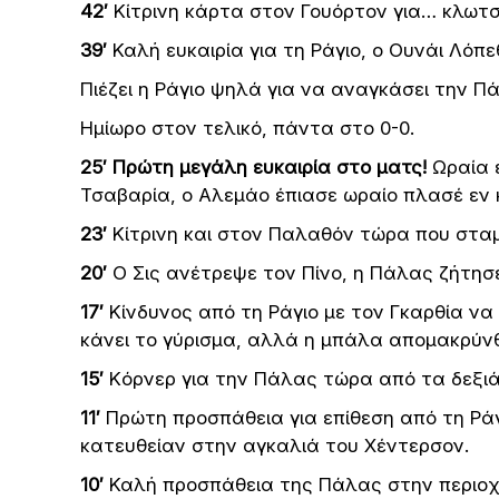
42′
Κίτρινη κάρτα στον Γουόρτον για… κλωτ
39′
Καλή ευκαιρία για τη Ράγιο, ο Ουνάι Λόπ
Πιέζει η Ράγιο ψηλά για να αναγκάσει την Π
Ημίωρο στον τελικό, πάντα στο 0-0.
25′
Πρώτη μεγάλη ευκαιρία στο ματς!
Ωραία ε
Τσαβαρία, ο Αλεμάο έπιασε ωραίο πλασέ εν κ
23′
Κίτρινη και στον Παλαθόν τώρα που σταμ
20′
Ο Σις ανέτρεψε τον Πίνο, η Πάλας ζήτησε 
17′
Κίνδυνος από τη Ράγιο με τον Γκαρθία να 
κάνει το γύρισμα, αλλά η μπάλα απομακρύν
15′
Kόρνερ για την Πάλας τώρα από τα δεξιά
11′
Πρώτη προσπάθεια για επίθεση από τη Ρά
κατευθείαν στην αγκαλιά του Χέντερσον.
10′
Καλή προσπάθεια της Πάλας στην περιοχή