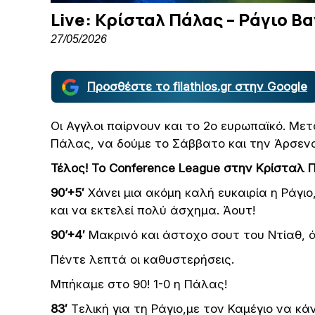
Live: Κρίσταλ Πάλας – Ράγιο Βα
27/05/2026
Προσθέστε το filathlos.gr στην Google
Οι Αγγλοι παίρνουν και το 2ο ευρωπαϊκό. Μετ
Πάλας, να δούμε το Σάββατο και την Άρσενα
Τέλος! Το Conference League στην Κρίσταλ 
90’+5′
Χάνει μια ακόμη καλή ευκαιρία η Ράγιο
και να εκτελεί πολύ άσχημα. Άουτ!
90’+4′
Μακρινό και άστοχο σουτ του Ντίαθ, 
Πέντε λεπτά οι καθυστερήσεις.
Μπήκαμε στο 90! 1-0 η Πάλας!
83′
Tελική για τη Ράγιο,με τον Καμέγιο να κά