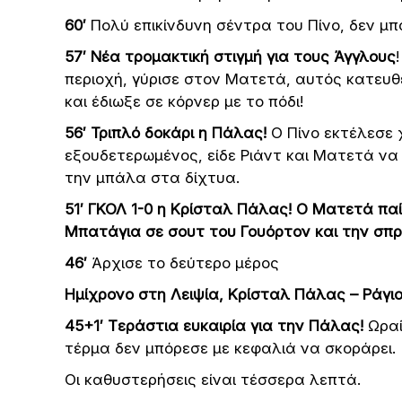
60′
Πολύ επικίνδυνη σέντρα του Πίνο, δεν μ
57′
Νέα τρομακτική στιγμή για τους Άγγλους
περιοχή, γύρισε στον Ματετά, αυτός κατευ
και έδιωξε σε κόρνερ με το πόδι!
56′ Τριπλό δοκάρι η Πάλας!
Ο Πίνο εκτέλεσε
εξουδετερωμένος, είδε Ριάντ και Ματετά ν
την μπάλα στα δίχτυα.
51′ ΓΚΟΛ 1-0 η Κρίσταλ Πάλας! Ο Ματετά πα
Μπατάγια σε σουτ του Γουόρτον και την σπρ
46′
Άρχισε το δεύτερο μέρος
Ημίχρονο στη Λειψία, Κρίσταλ Πάλας – Ράγιο
45+1′
Tεράστια ευκαιρία για την Πάλας!
Ωραί
τέρμα δεν μπόρεσε με κεφαλιά να σκοράρει.
Οι καθυστερήσεις είναι τέσσερα λεπτά.