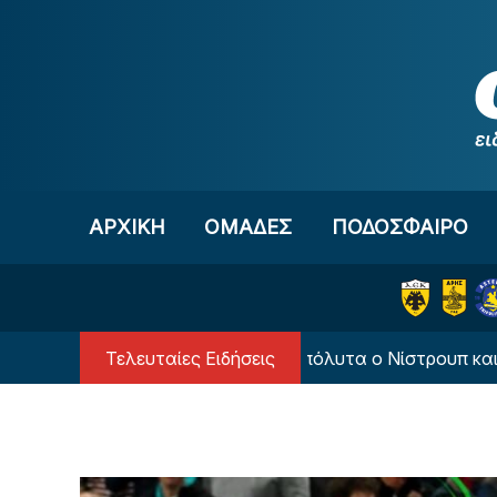
Μετάβαση στο περιεχόμενο
ΑΡΧΙΚΗ
OΜΑΔΕΣ
ΠΟΔΟΣΦΑΙΡΟ
Τελευταίες Ειδήσεις
καρσία: «Με έπεισαν απόλυτα ο Νίστρουπ και ο Κοτσόλης»