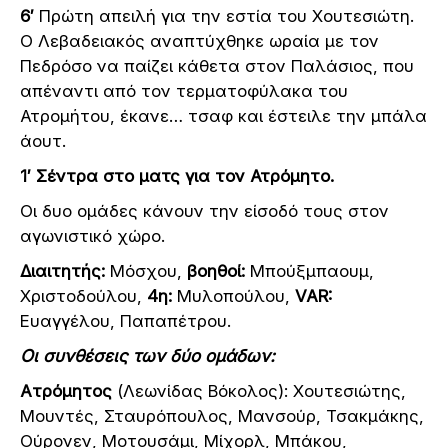
6′
Πρώτη απειλή για την εστία του Χουτεσιώτη.
Ο Λεβαδειακός αναπτύχθηκε ωραία με τον
Πεδρόσο να παίζει κάθετα στον Παλάσιος, που
απέναντι από τον τερματοφύλακα του
Ατρομήτου, έκανε… τσαφ και έστειλε την μπάλα
άουτ.
1′
Σέντρα στο ματς για τον Ατρόμητο.
Οι δυο ομάδες κάνουν την είσοδό τους στον
αγωνιστικό χώρο.
Διαιτητής:
Μόσχου,
βοηθοί:
Μπούξμπαουμ,
Χριστοδούλου,
4η:
Μυλοπούλου,
VAR:
Ευαγγέλου, Παπαπέτρου.
Οι συνθέσεις των δύο ομάδων:
Aτρόμητος
(Λεωνίδας Βόκολος): Χουτεσιώτης,
Μουντές, Σταυρόπουλος, Μανσούρ, Τσακμάκης,
Ούρονεν, Μοτουσάμι, Μίχορλ, Μπάκου,