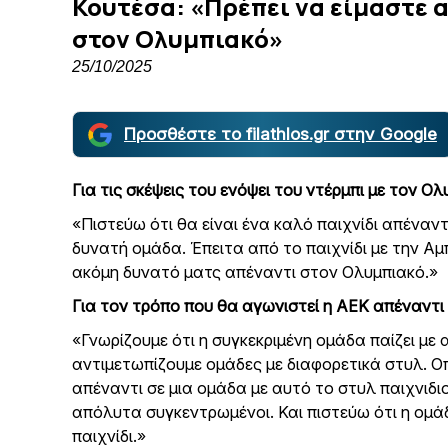
Κουτέσα: «Πρέπει να είμαστε
στον Ολυμπιακό»
25/10/2025
Προσθέστε το filathlos.gr στην Google
Ο
Αναλυτικά οι δηλώσεις του:
Ντέρεκ Κουτέσα
σε δηλώσεις
ενόψει του μεγ
Για τις σκέψεις του ενόψει του ντέρμπι με τον Ολ
«Πιστεύω ότι θα είναι ένα καλό παιχνίδι απέναντ
δυνατή ομάδα. Έπειτα από το παιχνίδι με την Αμ
ακόμη δυνατό ματς απέναντι στον Ολυμπιακό.»
Για τον τρόπο που θα αγωνιστεί η ΑΕΚ απέναντι 
«Γνωρίζουμε ότι η συγκεκριμένη ομάδα παίζει με
αντιμετωπίζουμε ομάδες με διαφορετικά στυλ. Οπ
απέναντι σε μια ομάδα με αυτό το στυλ παιχνιδιο
απόλυτα συγκεντρωμένοι. Και πιστεύω ότι η ομάδ
παιχνίδι.»