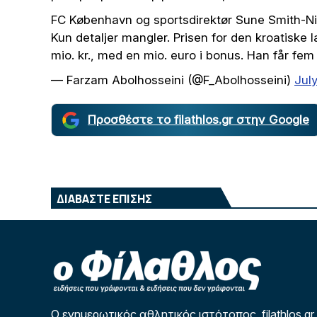
FC København og sportsdirektør Sune Smith-Nie
Kun detaljer mangler. Prisen for den kroatiske
mio. kr., med en mio. euro i bonus. Han får fem
— Farzam Abolhosseini (@F_Abolhosseini)
Jul
Προσθέστε το filathlos.gr στην Google
ΔΙΑΒΑΣΤΕ ΕΠΙΣΗΣ
Ο ενημερωτικός αθλητικός ιστότοπος filathlos.gr