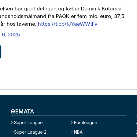
lsen har gjort det igen og køber Dominik Kotarski.
 landsholdsmålmand fra PAOK er fem mio. euro, 37,5
 år hos løverne.
https://t.co/fJYaeWWtFv
y 6, 2025
ΘΕΜΑΤΑ
Super League
Euroleague
Super League 2
NBA