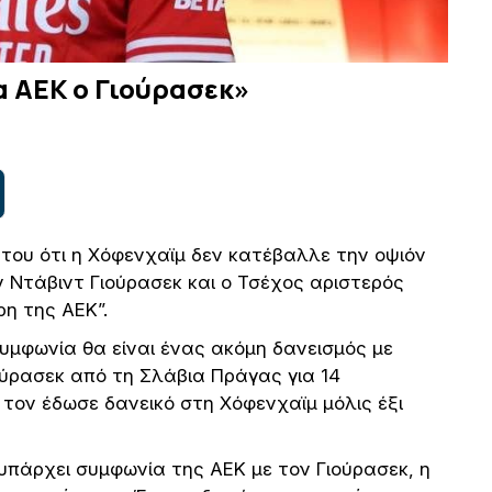
ια ΑΕΚ ο Γιούρασεκ»
 του ότι η Χόφενχαϊμ δεν κατέβαλλε την οψιόν
ν Ντάβιντ Γιούρασεκ και ο Τσέχος αριστερός
ρη της ΑΕΚ”.
υμφωνία θα είναι ένας ακόμη δανεισμός με
ύρασεκ από τη Σλάβια Πράγας για 14
 τον έδωσε δανεικό στη Χόφενχαϊμ μόλις έξι
 υπάρχει συμφωνία της ΑΕΚ με τον Γιούρασεκ, η