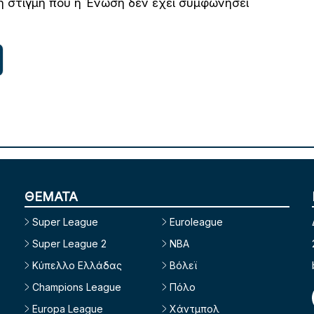
η στιγμή που η Ένωση δεν έχει συμφωνήσει
ΘΕΜΑΤΑ
Super League
Euroleague
Super League 2
NBA
Κύπελλο Ελλάδας
Βόλεϊ
Champions League
Πόλο
Europa League
Χάντμπολ