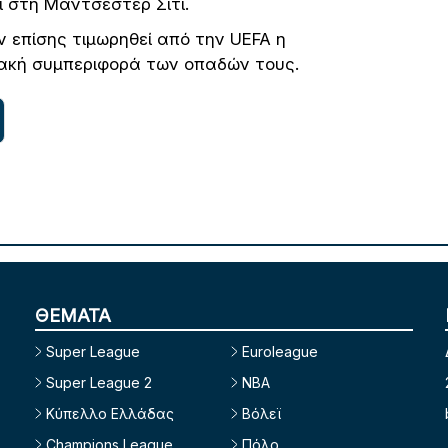
 στη Μάντσεστερ Σίτι.
υν επίσης τιμωρηθεί από την UEFA η
κακή συμπεριφορά των οπαδών τους.
ΘΕΜΑΤΑ
Super League
Euroleague
Super League 2
NBA
Κύπελλο Ελλάδας
Βόλεϊ
Champions League
Πόλο