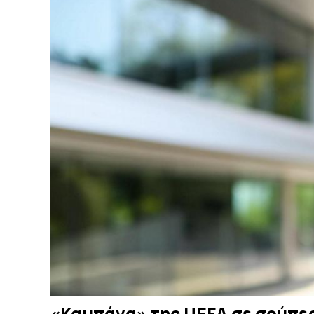
«Καμπάνα» της UEFA σε σούπερ