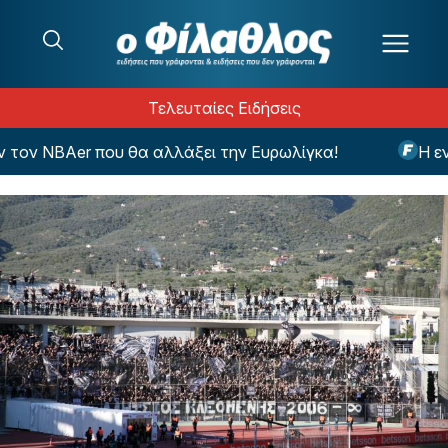
Μετάβαση στο περιεχόμενο
Τελευταίες Ειδήσεις
ν NBAer που θα αλλάξει την Ευρωλίγκα!
Η εντυπ