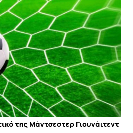
τικό της Μάντσεστερ Γιουνάιτεντ