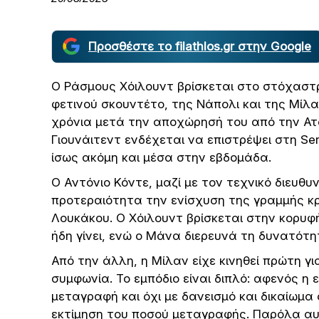
Προσθέστε το filathlos.gr στην Google
Ο Ράσμους Χόιλουντ βρίσκεται στο στόχαστρ
φετινού σκουντέτο, της Νάπολι και της Μίλα
χρόνια μετά την αποχώρησή του από την Ατ
Γιουνάιτεντ ενδέχεται να επιστρέψει στη Se
ίσως ακόμη και μέσα στην εβδομάδα.
Ο Αντόνιο Κόντε, μαζί με τον τεχνικό διευθ
προτεραιότητα την ενίσχυση της γραμμής κ
Λουκάκου. Ο Χόιλουντ βρίσκεται στην κορυφ
ήδη γίνει, ενώ ο Μάνα διερευνά τη δυνατότη
Από την άλλη, η Μίλαν είχε κινηθεί πρώτη γ
συμφωνία. Το εμπόδιο είναι διπλό: αφενός η 
μεταγραφή και όχι με δανεισμό και δικαίωμ
εκτίμηση του ποσού μεταγραφής. Παρόλα αυτ