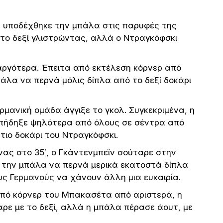
ς υποδέχθηκε την μπάλα στις παρυφές της
το δεξί γλιστρώντας, αλλά ο Ντραγκόφσκι
αργότερα. Έπειτα από εκτέλεση κόρνερ από
πάλα να περνά μόλις δίπλα από το δεξί δοκάρι
μανική ομάδα άγγιξε το γκολ. Συγκεκριμένα, η
ου πήδηξε ψηλότερα από όλους σε σέντρα από
τιο δοκάρι του Ντραγκόφσκι.
ας στο 35′, ο Γκάντενμπεϊν σούταρε στην
ε την μπάλα να περνά μερικά εκατοστά δίπλα
υς Γερμανούς να χάνουν άλλη μια ευκαιρία.
από κόρνερ του Μπακασέτα από αριστερά, η
ρε με το δεξί, αλλά η μπάλα πέρασε άουτ, με