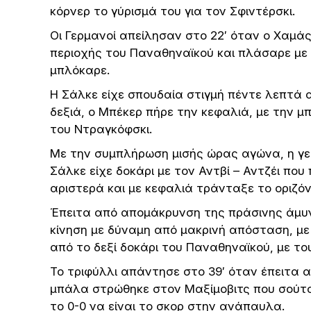
κόρνερ το γύρισμά του για τον Σφιντέρσκι.
Οι Γερμανοί απείλησαν στο 22′ όταν ο Χαμά
περιοχής του Παναθηναϊκού και πλάσαρε με 
μπλόκαρε.
Η Σάλκε είχε σπουδαία στιγμή πέντε λεπτά 
δεξιά, ο Μπέκερ πήρε την κεφαλιά, με την μ
του Ντραγκόφσκι.
Με την συμπλήρωση μισής ώρας αγώνα, η γερ
Σάλκε είχε δοκάρι με τον Αντβί – Αντζέι π
αριστερά και με κεφαλιά τράνταξε το οριζόν
Έπειτα από απομάκρυνση της πράσινης άμυν
κίνηση με δύναμη από μακρινή απόσταση, μ
από το δεξί δοκάρι του Παναθηναϊκού, με το
Το τριφύλλι απάντησε στο 39′ όταν έπειτα 
μπάλα στρώθηκε στον Μαξίμοβιτς που σούτα
το 0-0 να είναι το σκορ στην ανάπαυλα.