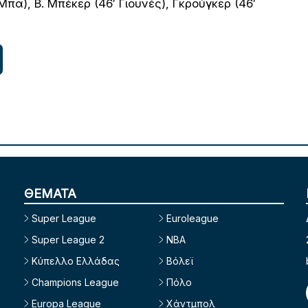
πα), Β. Μπέκερ (46′ Γιουνές), Γκρούγκερ (46′
ΘΕΜΑΤΑ
Super League
Euroleague
Super League 2
NBA
Κύπελλο Ελλάδας
Βόλεϊ
Champions League
Πόλο
Europa League
Χάντμπολ