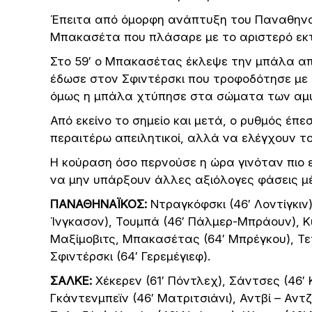
Έπειτα από όμορφη ανάπτυξη του Παναθηναϊ
Μπακασέτα που πλάσαρε με το αριστερό εκτ
Στο 59′ ο Μπακασέτας έκλεψε την μπάλα απ
έδωσε στον Σφιντέρσκι που τροφοδότησε με τ
όμως η μπάλα χτύπησε στα σώματα των αμ
Από εκείνο το σημείο και μετά, ο ρυθμός έπε
περαιτέρω απειλητικοί, αλλά να ελέγχουν το 
Η κούραση όσο περνούσε η ώρα γινόταν πιο 
να μην υπάρξουν άλλες αξιόλογες φάσεις μ
ΠΑΝΑΘΗΝΑΪΚΟΣ:
Ντραγκόφσκι (46′ Λοντίγκιν),
Ίνγκασον), Τουμπά (46′ Πάλμερ-Μπράουν), Κ
Μαξίμοβιτς, Μπακασέτας (64′ Μπρέγκου), Τετέ
Σφιντέρσκι (64′ Γερεμέγιεφ).
ΣΑΛΚΕ:
Χέκερεν (61′ Πόντλεχ), Σάντσες (46′ Κ
Γκάντενμπεϊν (46′ Ματριτσιάνι), Αντβί – Αντζ