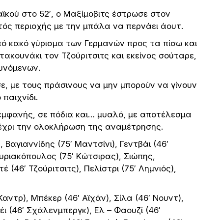
κού στο 52′, ο Μαξίμοβιτς έστρωσε στον
ός περιοχής με την μπάλα να περνάει άουτ.
ό κακό γύρισμα των Γερμανών προς τα πίσω και
ακουνάκι τον Τζούριτσιτς και εκείνος σούταρε,
υνόμενων.
σε, με τους πράσινους να μην μπορούν να γίνουν
παιχνίδι.
εμφανής, σε πόδια και… μυαλό, με αποτέλεσμα
έχρι την ολοκλήρωση της αναμέτρησης.
 Βαγιαννίδης (75′ Μαντσίνι), Γεντβάι (46′
υριακόπουλος (75′ Κώτσιρας), Σιώπης,
 (46′ Τζούριτσιτς), Πελίστρι (75′ Λημνιός),
αντρ), Μπέκερ (46′ Αϊχάν), Σίλα (46′ Νουντ),
έι (46′ Σχάλενμπεργκ), Ελ – Φαουζί (46′