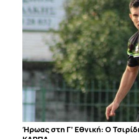
Ήρωας στη Γ’ Εθνική: Ο Τσιρί