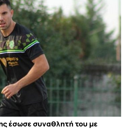
δης έσωσε συναθλητή του με