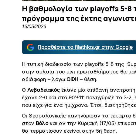
Η βαθμολογία των playoffs 5-8 
πρόγραμμα της έκτης αγωνιστ
13/05/2026
Προσθέστε το filathlos.gr στην Google
Η τυπική διαδικασία των playoffs 5-8 της S
στην αυλαία του μίνι πρωταθλήματος θα μάθ
αδιάφορη – λόγω
ΟΦΗ
– θέση.
Ο
Λεβαδειακός
έκανε μία απίθανη ανατροπή
έχανε 2-0 και στο 90’+11′ πανηγύριζε το 3-
που είχε για ένα ημίχρονο. Έτσι, διατηρήθ
Οι Θεσσαλονικείς πανηγύρισαν το τέταρτο δ
στον
Βόλο
και αν την Κυριακή (17/05) επικ
θα τερματίσουν εκείνοι στην 5η θέση.