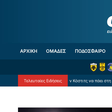
Μετάβαση στο περιεχόμενο
ΑΡΧΙΚΗ
OΜΑΔΕΣ
ΠΟΔΟΣΦΑΙΡΟ
Τελευταίες Ειδήσεις
ι
Αυτός έπεισε τον Κόστιτς να πάει στη Αϊντχόφε