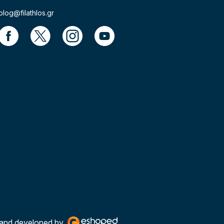
blog@filathlos.gr
and developed by