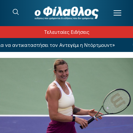
Μετάβαση στο περιεχόμενο
Τελευταίες Ειδήσεις
α αντικαταστήσει τον Αντεγέμι η Ντόρτμουντ»
E