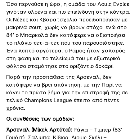
Όσο περνούσε η ώρα, η ομάδα του Λουίς Ενρίκε
γινόταν ολοένα και πιο επικίνδυνη στην κόντρα.
Οι Νέβες και Κβαρατσχέλια προειδοποίησαν με
μακρινά σουτ, χωρίς να βρουν στόχο, ενώ στο
84’ ο Μπαρκολά δεν κατάφερε να αξιοποιήσει
το πλάγιο τετ-α-τετ που του παρουσιάστηκε.
Ένα λεπτό αργότερα, ο Ράμος ήταν χαλαρός
στη φάση και το τελείωμά του με εξωτερικό
φάλτσο σταμάτησε στο οριζόντιο δοκάρι!
Παρά την προσπάθεια της Άρσεναλ, δεν
κατάφερε να βρει απάντηση, με την Παρί να
κάνει το πρώτο βήμα για την επιστροφή της σε
τελικό Champions League έπειτα από πέντε
χρόνια.
Οι συνθέσεις των ομάδων:
Άρσεναλ (Μίκελ Αρτέτα):
Ράγια – Τίμπερ (83’
Γουάιτ), Σαλιμπά, Κίβιορ, Λιούις Σκέλι –