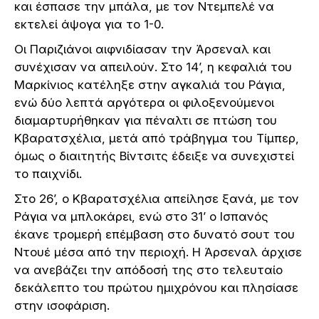
και έσπασε την μπάλα, με τον Ντεμπελέ να
εκτελεί άψογα για το 1-0.
Οι Παριζιάνοι αιφνιδίασαν την Άρσεναλ και
συνέχισαν να απειλούν. Στο 14’, η κεφαλιά του
Μαρκίνιος κατέληξε στην αγκαλιά του Ράγια,
ενώ δύο λεπτά αργότερα οι φιλοξενούμενοι
διαμαρτυρήθηκαν για πέναλτι σε πτώση του
Κβαρατσχέλια, μετά από τράβηγμα του Τίμπερ,
όμως ο διαιτητής Βίντσιτς έδειξε να συνεχιστεί
το παιχνίδι.
Στο 26’, ο Κβαρατσχέλια απείλησε ξανά, με τον
Ράγια να μπλοκάρει, ενώ στο 31’ ο Ισπανός
έκανε τρομερή επέμβαση στο δυνατό σουτ του
Ντουέ μέσα από την περιοχή. Η Άρσεναλ άρχισε
να ανεβάζει την απόδοσή της στο τελευταίο
δεκάλεπτο του πρώτου ημιχρόνου και πλησίασε
στην ισοφάριση.