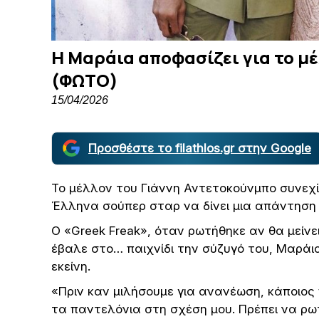
Η Μαράια αποφασίζει για το μ
(ΦΩΤΟ)
15/04/2026
Προσθέστε το filathlos.gr στην Google
Το μέλλον του Γιάννη Αντετοκούνμπο συνεχί
Έλληνα σούπερ σταρ να δίνει μια απάντηση
Ο «Greek Freak», όταν ρωτήθηκε αν θα μείν
έβαλε στο… παιχνίδι την σύζυγό του, Μαράια
εκείνη.
«Πριν καν μιλήσουμε για ανανέωση, κάποιος
τα παντελόνια στη σχέση μου. Πρέπει να ρωτ