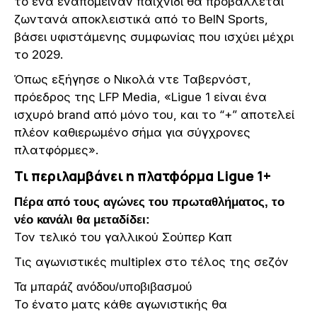
το ένα εναπομείναν παιχνίδι θα προβάλλεται
ζωντανά αποκλειστικά από το BeIN Sports,
βάσει υφιστάμενης συμφωνίας που ισχύει μέχρι
το 2029.
Όπως εξήγησε ο Νικολά ντε Ταβερνόστ,
πρόεδρος της LFP Media, «Ligue 1 είναι ένα
ισχυρό brand από μόνο του, και το “+” αποτελεί
πλέον καθιερωμένο σήμα για σύγχρονες
πλατφόρμες».
Τι περιλαμβάνει η πλατφόρμα Ligue 1+
Πέρα από τους αγώνες του πρωταθλήματος, το
νέο κανάλι θα μεταδίδει:
Τον τελικό του γαλλικού Σούπερ Καπ
Τις αγωνιστικές multiplex στο τέλος της σεζόν
Τα μπαράζ ανόδου/υποβιβασμού
Το ένατο ματς κάθε αγωνιστικής θα