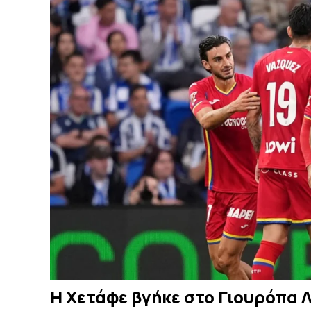
Η Χετάφε βγήκε στο Γιουρόπα Λ