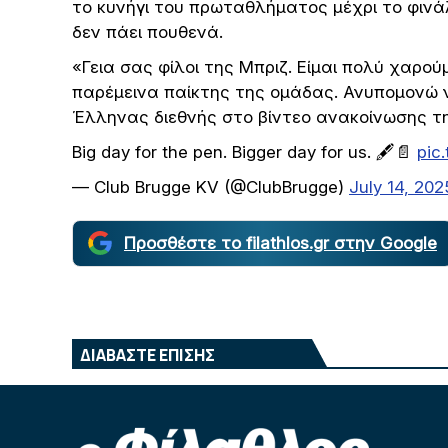
το κυνήγι του πρωταθλήματος μέχρι το φινά
δεν πάει πουθενά.
«Γεια σας φίλοι της Μπριζ. Είμαι πολύ χαρο
παρέμεινα παίκτης της ομάδας. Ανυπομονώ ν
Έλληνας διεθνής στο βίντεο ανακοίνωσης τ
Big day for the pen. Bigger day for us. 🖋️📄
pic
— Club Brugge KV (@ClubBrugge)
July 14, 202
Προσθέστε το filathlos.gr στην Google
ΔΙΑΒΑΣΤΕ ΕΠΙΣΗΣ