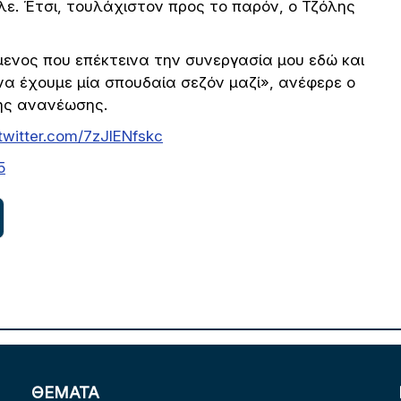
λε. Έτσι, τουλάχιστον προς το παρόν, ο Τζόλης
ύμενος που επέκτεινα την συνεργασία μου εδώ και
α έχουμε μία σπουδαία σεζόν μαζί», ανέφερε ο
ης ανανέωσης.
.twitter.com/7zJlENfskc
5
ΘΕΜΑΤΑ