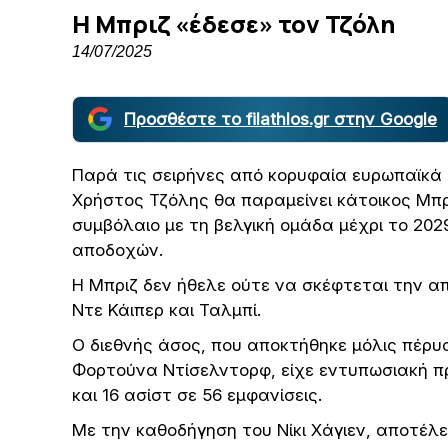
Η Μπριζ «έδεσε» τον Τζόλη
14/07/2025
Προσθέστε το filathlos.gr στην Google
Παρά τις σειρήνες από κορυφαία ευρωπαϊκά 
Χρήστος Τζόλης θα παραμείνει κάτοικος Μπ
συμβόλαιο με τη βελγική ομάδα μέχρι το 20
αποδοχών.
Η Μπριζ δεν ήθελε ούτε να σκέφτεται την α
Ντε Κάιπερ και Ταλμπί.
Ο διεθνής άσος, που αποκτήθηκε μόλις πέρυσ
Φορτούνα Ντίσελντορφ, είχε εντυπωσιακή π
και 16 ασίστ σε 56 εμφανίσεις.
Με την καθοδήγηση του Νίκι Χάγιεν, αποτέλε