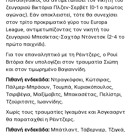
ζευγαριού Βικτόρια Πλζεν-Σερβέτ (0-1 ο πρώτος
αγώνας). Εάν αποκλειστεί, τότε θα συνεχίσει
στον τρίτο προκριματικό γύρο του Europa
League, αντιμετωπίζοντας τον νικητή του
ζευγαριού Μπεσίκτας-Σαχτάρ Ντόνετσκ (2-4 το
πρώτο παιχνίδι).
Για τον επαναληπτικό με τη Ρέιντζερς, ο Ρουί
Βιτόρια δεν υπολογίζει στον τραυματία Σιώπη
και στον τιμωρημένο Βαγιαννίδη.
Πιθανή ενδεκάδα:
Ντραγκόφσκι, Κώτσιρας,
Πάλμερ-Μπράουν, Τουμπά, Κυριακόπουλος,
Τσιριβέγια, Μαξίμοβιτς, Μπακασέτας, Πελίστρι,
Τζούριτσιτς, Ιωαννίδης.
Χωρίς τους τραυματίες Ιγκαμάνε και Άσγκααρντ
θα παραταχθεί η Ρέιντζερς.
Πιθανή ενδεκάδα:
Μπάτλαντ, Τάβερνιερ, Τζιγκά,