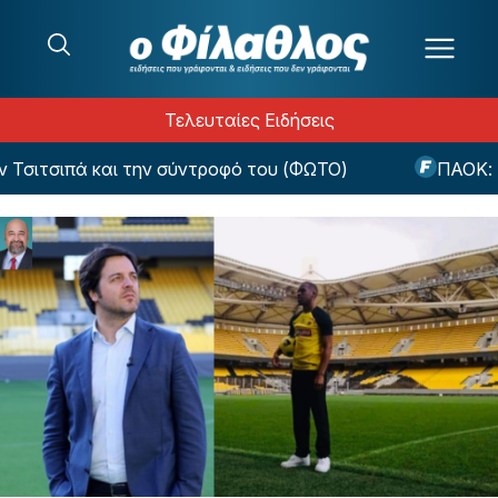
Μετάβαση στο περιεχόμενο
Τελευταίες Ειδήσεις
ιτσιπά και την σύντροφό του (ΦΩΤΟ)
ΠΑΟΚ: Το ν