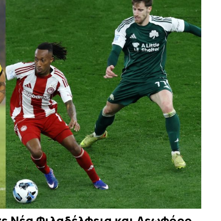
σε Νέα Φιλαδέλφεια και Λεωφόρο