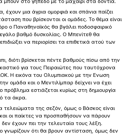
α μπουν στο γήπεδο με το μαχαίρι στα δόντια.
α, έχουν μια άγρια ομορφιά και σπάνια παίζει
τάσταση που βρίσκονται οι ομάδες. Το θέμα είναι
όρο ο Παναθηναϊκός θα βγάλει ποδοσφαιρικό
μεγάλο βαθμό δυσκολίας. Ο Μπενίτεθ θα
πιδιώξει να περιορίσει τα επιθετικά ατού των
πι, διότι βρίσκεται πέντε βαθμούς πίσω από την
καστικό για τους Πειραιώτες που ταυτόχρονα
ΑΟΚ. Η εικόνα του Ολυμπιακού με την Ενωση
ην ομάδα και ο Μεντιλίμπαρ δείχνει να έχει
Το πρόβλημα εστιάζεται κυρίως στη δημιουργία
ό τα άκρα.
α τελειώματα της σεζόν, όμως ο Βάσκος είναι
 και οι παίκτες να προσπαθήσουν να πάρουν
 δεν έχουν πει την τελευταία τους λέξη.
ο γνωρίζουν ότι θα βρουν αντίσταση, όμως δεν