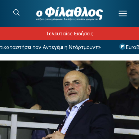
Μετάβαση στο περιεχόμενο
Τελευταίες Ειδήσεις
αταστήσει τον Αντεγέμι η Ντόρτμουντ»
EuroBask