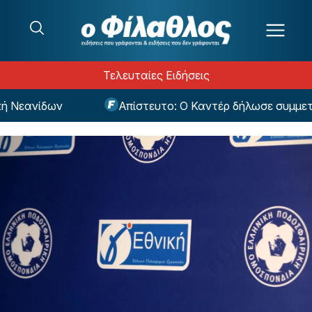
Μετάβαση στο περιεχόμενο
Τελευταίες Ειδήσεις
εανίδων
Απίστευτο: Ο Καντέρ δήλωσε συμμετοχή