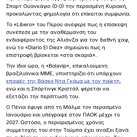
Σπορτ Ουανκάγιο (0-0) την περασμένη Κυριακή,
προκαλώντας φημολογία ότι επίκειται συμφωνία.
Το «Libero» του Περού ανέφερε πως η επίσκεψη
συνέπεσε με την αναθέρμανση του
ενδιαφέροντος της Αλιάνζα για τον διεθνή χαφ,
ενώ το «Diario El Diez» σημειώνει πως η
επιστροφή βρίσκεται «στα σκαριά».
Την ίδια ώρα, η «Bolavip», επικαλούμενη
βραζιλιάνικα ΜΜΕ, υποστηρίζει ότι υπάρχουν
επαφές της Βάσκο Ντα Γκάμα με τον παίκτη
,
ενώ και η Σπόρτινγκ Κριστάλ φέρεται να
εξετάζει την περίπτωσή του.
Ο Πένια έφυγε από τη Μάλμε τον περασμένο
Ιανουάριο και υπέγραψε στον ΠΑΟΚ μέχρι το
2027. Ωστόσο, ο περιορισμένος χρόνος
συμμετοχής του στην Τούμπα έχει ανοίξει ξανά